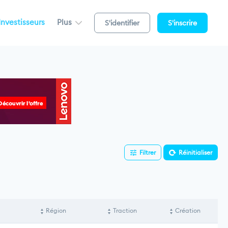
Investisseurs
Plus
S'identifier
S'inscrire
Filtrer
Réinitialiser
Région
Traction
Création