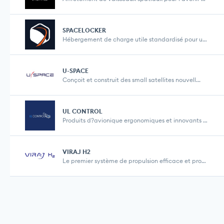
SPACELOCKER
Hébergement de charge utile standardisé pour une...
U-SPACE
Conçoit et construit des small satellites nouvell...
UL CONTROL
Produits d?avionique ergonomiques et innovants pou...
VIRAJ H2
Le premier système de propulsion efficace et prop...