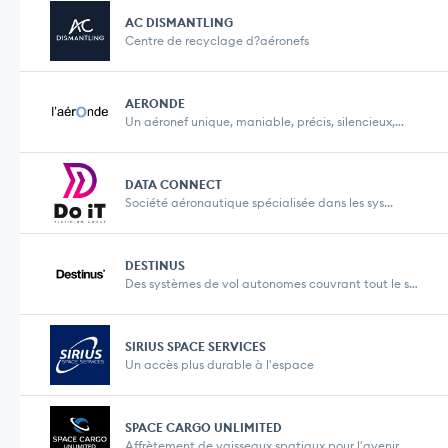
AC DISMANTLING
Centre de recyclage d?aéronefs
AERONDE
Un aéronef unique, maniable, précis, silencieux,...
DATA CONNECT
Société aéronautique spécialisée dans les sys...
DESTINUS
Des systèmes de vol autonomes couvrant tout le sp...
SIRIUS SPACE SERVICES
Un accès plus durable à l'espace
SPACE CARGO UNLIMITED
Affrètement de vaisseaux spatiaux pour l'avenir d...