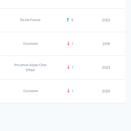
Île-De-France
5
2022
Occitanie
1
2018
Provence-Alpes-Côte
1
2023
D'Azur
Occitanie
1
2025