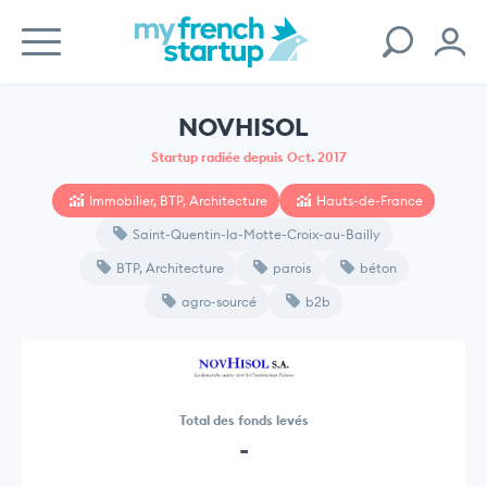
NOVHISOL
Startup radiée depuis Oct. 2017
Immobilier, BTP, Architecture
Hauts-de-France
Saint-Quentin-la-Motte-Croix-au-Bailly
BTP, Architecture
parois
béton
agro-sourcé
b2b
Total des fonds levés
-