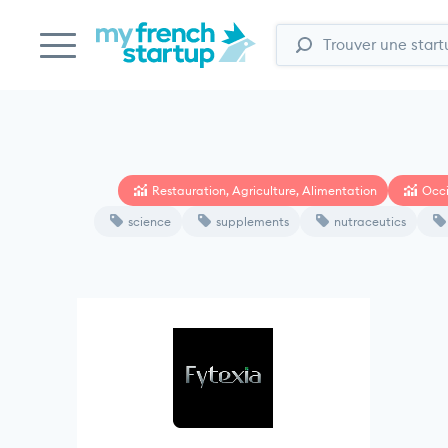
Restauration, Agriculture, Alimentation
Occi
science
supplements
nutraceutics