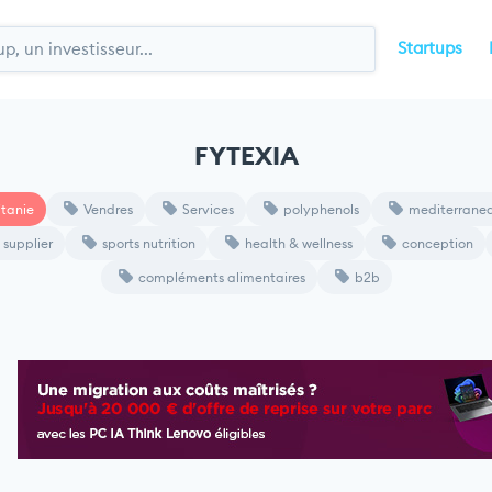
Startups
FYTEXIA
tanie
Vendres
Services
polyphenols
mediterranea
supplier
sports nutrition
health & wellness
conception
compléments alimentaires
b2b