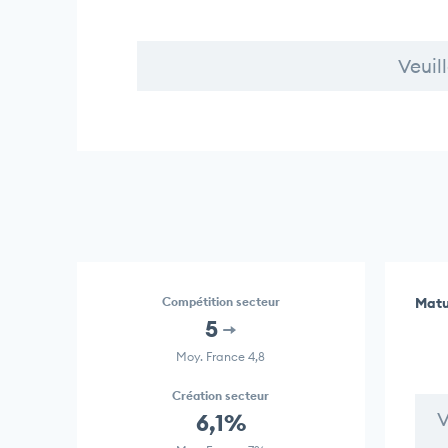
Veuil
Compétition secteur
Matu
5
Moy. France 4,8
Création secteur
V
6,1%