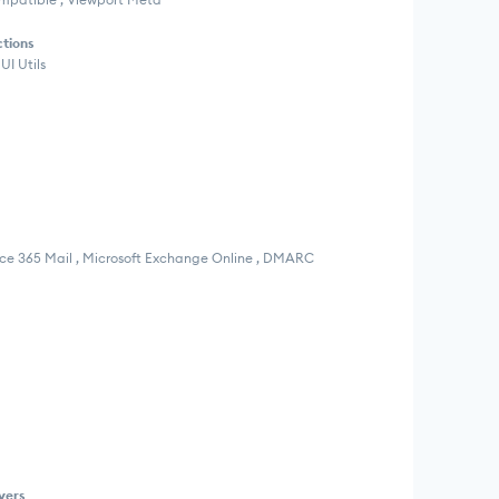
ctions
UI Utils
ffice 365 Mail , Microsoft Exchange Online , DMARC
vers