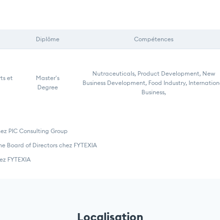
Diplôme
Compétences
Nutraceuticals, Product Development, New
ts et
Master's
Business Development, Food Industry, Internation
Degree
Business,
hez PIC Consulting Group
he Board of Directors chez FYTEXIA
ez FYTEXIA
Localisation