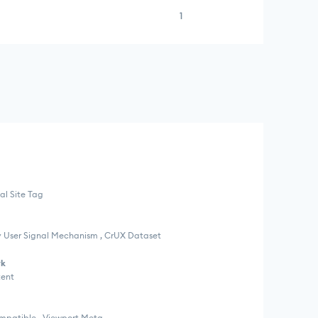
1
al Site Tag
 User Signal Mechanism , CrUX Dataset
rk
tent
ompatible , Viewport Meta