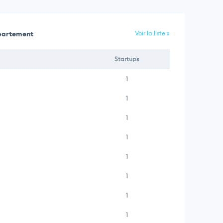
épartement
Voir la liste »
Startups
1
1
1
1
1
1
1
1