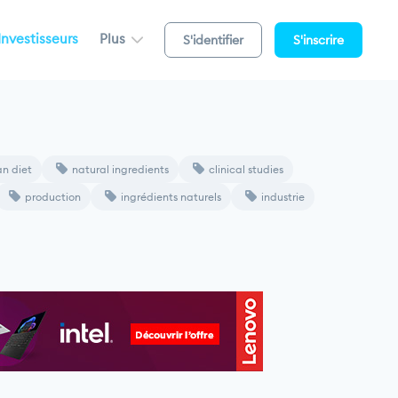
Investisseurs
Plus
S'identifier
S'inscrire
n diet
natural ingredients
clinical studies
production
ingrédients naturels
industrie