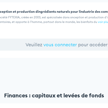
eption et production dingrédients naturels pour lindustrie des c
ociété FYTEXIA, créée en 2003, est spécialisée dans onception et production d'
entaires, et apporte à l'homme, partout dans le monde, les bienfaits du
voir plu
Veuillez
vous connecter
pour accéder 
Finances : capitaux et levées de fonds