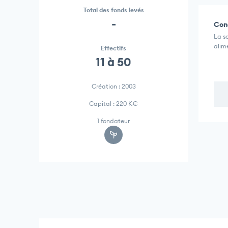
Total des fonds levés
-
Conc
La s
alim
Effectifs
11 à 50
Création : 2003
Capital : 220 K€
1 fondateur