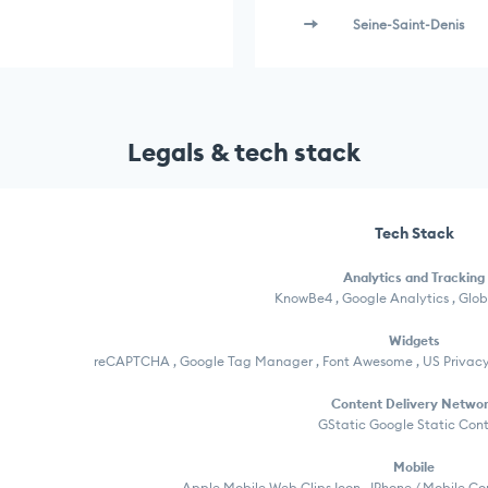
Seine-Saint-Denis
Legals & tech stack
Tech Stack
Analytics and Tracking
KnowBe4 , Google Analytics , Glob
Widgets
reCAPTCHA , Google Tag Manager , Font Awesome , US Privacy
Content Delivery Netwo
GStatic Google Static Con
Mobile
Apple Mobile Web Clips Icon , IPhone / Mobile C