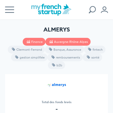
ALMERYS
Finance
Auvergne-Rhône-Alpes
Clermont-Ferrand
Banque, Assurance
fintech
gestion simplifiée
remboursements
santé
b2b
Total des fonds levés
-