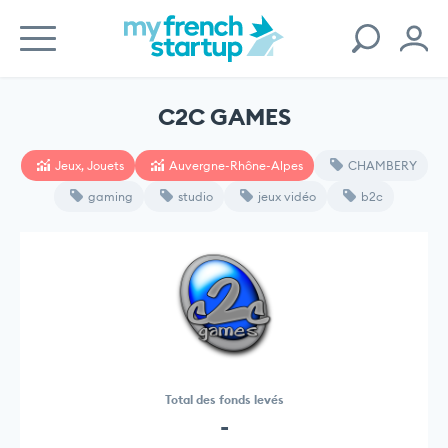
C2C GAMES
Jeux, Jouets
Auvergne-Rhône-Alpes
CHAMBERY
gaming
studio
jeux vidéo
b2c
Total des fonds levés
-