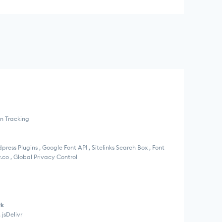
on Tracking
ess Plugins , Google Font API , Sitelinks Search Box , Font
o , Global Privacy Control
rk
 jsDelivr