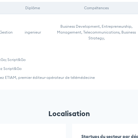
Diplôme
Compétences
Business Development, Entrepreneurship,
 Gestion
ingenieur
Management, Telecommunications, Business
Strategy,
&Go; Script&Go
ez Script&Go
ez ETIAM, premier éditeur-opérateur de télémédecine
Localisation
Startups du secteur par d