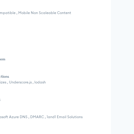
Compatible , Mobile Non Scaleable Content
tem
ctions
izes , Underscore.js , lodash
k
crosoft Azure DNS , DMARC , 1and1 Email Solutions