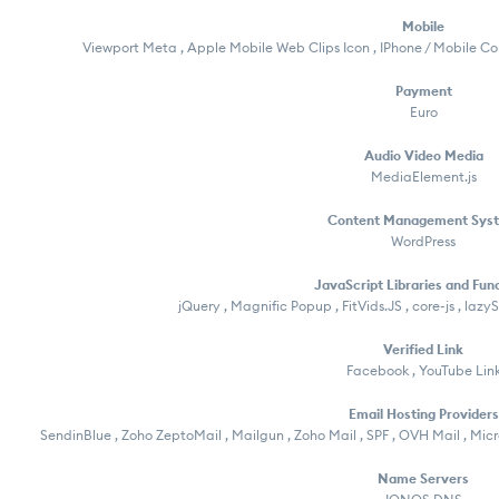
Mobile
Viewport Meta , Apple Mobile Web Clips Icon , IPhone / Mobile 
Payment
Euro
Audio Video Media
MediaElement.js
Content Management Sys
WordPress
JavaScript Libraries and Fun
jQuery , Magnific Popup , FitVids.JS , core-js , lazyS
Verified Link
Facebook , YouTube Lin
Email Hosting Providers
SendinBlue , Zoho ZeptoMail , Mailgun , Zoho Mail , SPF , OVH Mail , Mi
Name Servers