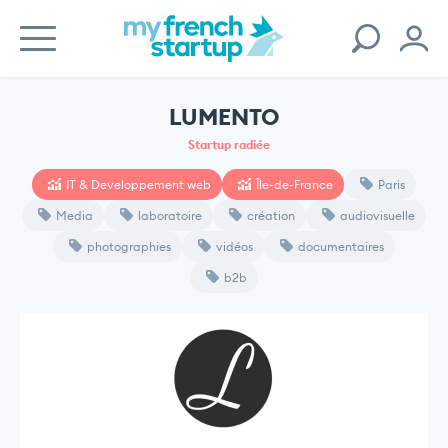
LUMENTO
Startup radiée
IT & Developpement web
Île-de-France
Paris
Media
laboratoire
création
audiovisuelle
photographies
vidéos
documentaires
b2b