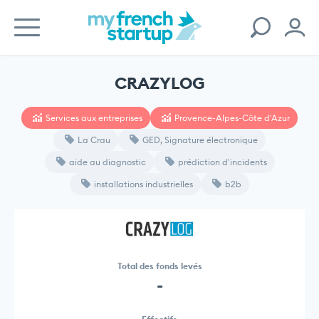
CRAZYLOG
Services aux entreprises
Provence-Alpes-Côte d'Azur
La Crau
GED, Signature électronique
aide au diagnostic
prédiction d'incidents
installations industrielles
b2b
Total des fonds levés
-