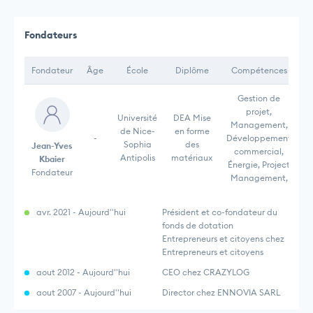
Fondateurs
Fondateur
Âge
École
Diplôme
Compétences
Gestion de
projet,
Université
DEA Mise
Management,
de Nice-
en forme
-
Développement
Sophia
des
Jean-Yves
commercial,
Antipolis
matériaux
Kbaier
Énergie, Project
Fondateur
Management,
avr. 2021 - Aujourd''hui
Président et co-fondateur du
fonds de dotation
Entrepreneurs et citoyens chez
Entrepreneurs et citoyens
aout 2012 - Aujourd''hui
CEO chez CRAZYLOG
aout 2007 - Aujourd''hui
Director chez ENNOVIA SARL