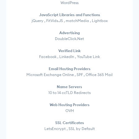
WordPress
JavaScript Libraries and Functions
jQuery , FitVids.JS , matchMedia , Lightbox
Advertising
DoubleClick.Net
Verified Link
Facebook , LinkedIn , YouTube Link
Email Hosting Providers
Microsoft Exchange Online , SPF , Office 365 Mail
Name Servers
10 to 14 ccTLD Redirects
Web Hosting Providers
OVH
SSL Certificates
LetsEncrypt , SSL by Default