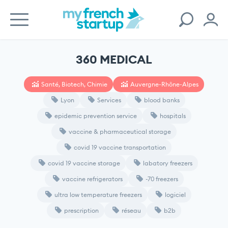
360 MEDICAL
Santé, Biotech, Chimie
Auvergne-Rhône-Alpes
Lyon
Services
blood banks
epidemic prevention service
hospitals
vaccine & pharmaceutical storage
covid 19 vaccine transportation
covid 19 vaccine storage
labatory freezers
vaccine refrigerators
-70 freezers
ultra low temperature freezers
logiciel
prescription
réseau
b2b