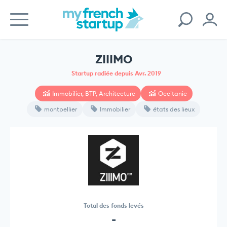
ZIIIMO
Startup radiée depuis Avr. 2019
Immobilier, BTP, Architecture
Occitanie
montpellier
Immobilier
états des lieux
Total des fonds levés
-