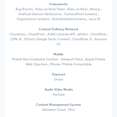
Frameworks
Bug Bounty , Ruby on Rails Token , Ruby on Rails , Next.js ,
OneTrust Domain Verification , ContactPoint Schema ,
Organization Schema , PostalAddress Schema , Java EE
Content Delivery Network
Cloudinary , CloudFront , AJAX Libraries API , jsDelivr , Cloudflare ,
CDN JS , GStatic Google Static Content , Cloudflare JS , Amazon
S3
Mobile
Mobile Non Scaleable Content , Viewport Meta , Apple Mobile
Web Clips Icon , IPhone / Mobile Compatible
Payment
Stripe
Audio Video Media
YouTube
Content Management System
Atlassian Cloud , Miro