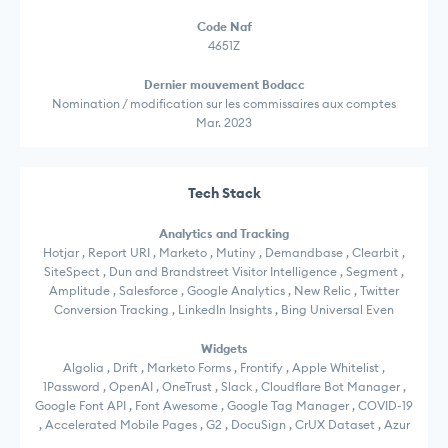
Code Naf
4651Z
Dernier mouvement Bodacc
Nomination / modification sur les commissaires aux comptes
Mar. 2023
Tech Stack
Analytics and Tracking
Hotjar , Report URI , Marketo , Mutiny , Demandbase , Clearbit ,
SiteSpect , Dun and Brandstreet Visitor Intelligence , Segment ,
Amplitude , Salesforce , Google Analytics , New Relic , Twitter
Conversion Tracking , LinkedIn Insights , Bing Universal Even
Widgets
Algolia , Drift , Marketo Forms , Frontify , Apple Whitelist ,
1Password , OpenAI , OneTrust , Slack , Cloudflare Bot Manager ,
Google Font API , Font Awesome , Google Tag Manager , COVID-19
, Accelerated Mobile Pages , G2 , DocuSign , CrUX Dataset , Azur