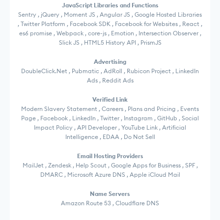
JavaScript Libraries and Functions
Sentry , jQuery , Moment JS , Angular JS , Google Hosted Libraries
, Twitter Platform , Facebook SDK , Facebook for Websites , React ,
es6 promise , Webpack , core-js , Emotion , Intersection Observer ,
Slick JS , HTML5 History API , PrismJS
Advertising
DoubleClick.Net , Pubmatic , AdRoll , Rubicon Project , LinkedIn
Ads , Reddit Ads
Verified Link
Modern Slavery Statement , Careers , Plans and Pricing , Events
Page , Facebook , LinkedIn , Twitter , Instagram , GitHub , Social
Impact Policy , API Developer , YouTube Link , Artificial
Intelligence , EDAA , Do Not Sell
Email Hosting Providers
MailJet , Zendesk , Help Scout , Google Apps for Business , SPF ,
DMARC , Microsoft Azure DNS , Apple iCloud Mail
Name Servers
Amazon Route 53 , Cloudflare DNS