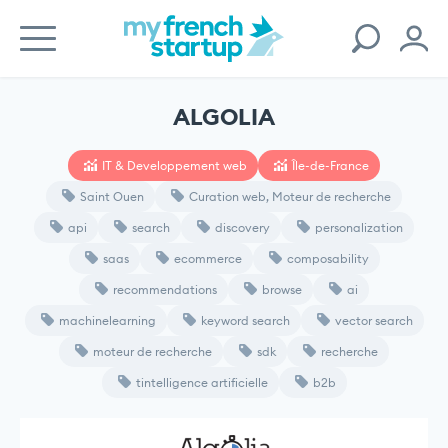
ALGOLIA
IT & Developpement web
Île-de-France
Saint Ouen
Curation web, Moteur de recherche
api
search
discovery
personalization
saas
ecommerce
composability
recommendations
browse
ai
machinelearning
keyword search
vector search
moteur de recherche
sdk
recherche
tintelligence artificielle
b2b