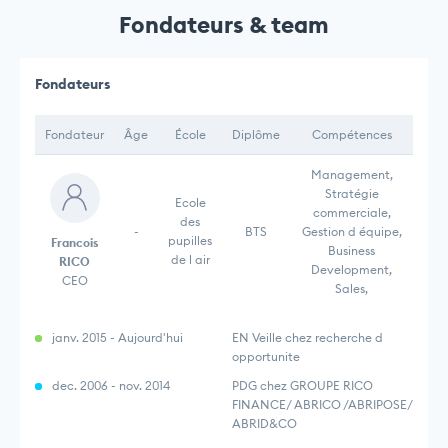
Fondateurs & team
Fondateurs
Fondateur
Âge
École
Diplôme
Compétences
Management,
Stratégie
Ecole
commerciale,
des
-
BTS
Gestion d équipe,
pupilles
Francois
Business
de l air
RICO
Development,
CEO
Sales,
janv. 2015 - Aujourd'hui
EN Veille chez recherche d
opportunite
dec. 2006 - nov. 2014
PDG chez GROUPE RICO
FINANCE/ ABRICO /ABRIPOSE/
ABRID&CO