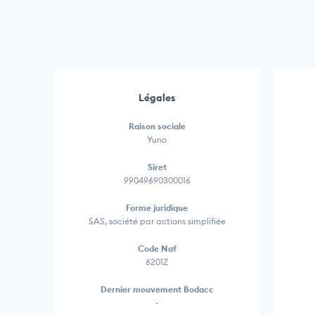
Légales
Raison sociale
Yuno
Siret
99049690300016
Forme juridique
SAS, société par actions simplifiée
Code Naf
6201Z
Dernier mouvement Bodacc
-