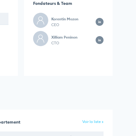
Fondateurs & Team
Korentin Mozon
CEO
Xilliam Peninon
CTO
épartement
Voir la liste »