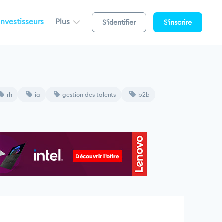
Investisseurs
Plus
S'identifier
S'inscrire
rh
ia
gestion des talents
b2b