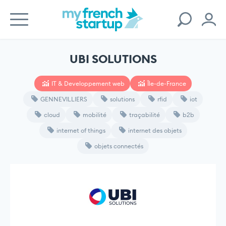
UBI SOLUTIONS
IT & Developpement web
Île-de-France
GENNEVILLIERS
solutions
rfid
iot
cloud
mobilité
traçabilité
b2b
internet of things
internet des objets
objets connectés