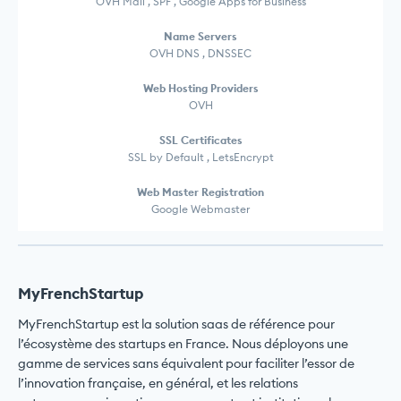
OVH Mail , SPF , Google Apps for Business
Name Servers
OVH DNS , DNSSEC
Web Hosting Providers
OVH
SSL Certificates
SSL by Default , LetsEncrypt
Web Master Registration
Google Webmaster
MyFrenchStartup
MyFrenchStartup est la solution saas de référence pour
l’écosystème des startups en France. Nous déployons une
gamme de services sans équivalent pour faciliter l’essor de
l’innovation française, en général, et les relations