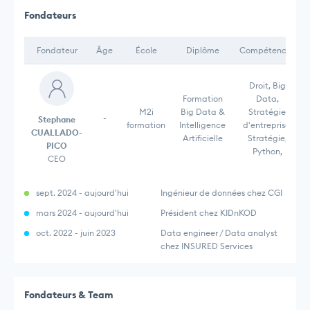
Fondateurs
Fondateur
Âge
École
Diplôme
Compétences
Droit, Big
Formation
Data,
M2i
Big Data &
Stratégie
-
Stephane
formation
Intelligence
d'entreprise,
CUALLADO-
Artificielle
Stratégie,
PICO
Python,
CEO
sept. 2024 - aujourd'hui
Ingénieur de données chez CGI
mars 2024 - aujourd'hui
Président chez KIDnKOD
oct. 2022 - juin 2023
Data engineer / Data analyst
chez INSURED Services
Fondateurs & Team