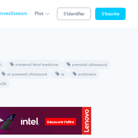
Investisseurs
Plus
S'identifier
S'inscrire
i
maternal fetal medicine
prenatal ultrasound
ai-powered ultrasound
ia
praticiens
b2b