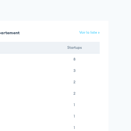
épartement
Voir la liste »
Startups
8
3
2
2
1
1
1