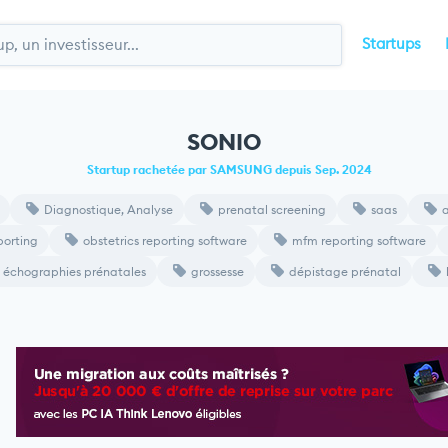
Startups
SONIO
Startup rachetée par SAMSUNG depuis Sep. 2024
Diagnostique, Analyse
prenatal screening
saas
a
porting
obstetrics reporting software
mfm reporting software
échographies prénatales
grossesse
dépistage prénatal