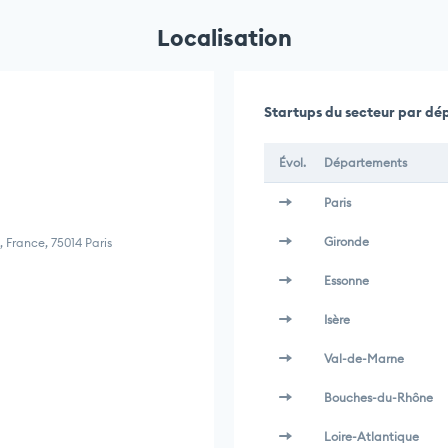
Localisation
Startups du secteur par d
Évol.
Départements
Paris
Gironde
 France, 75014 Paris
Essonne
Isère
Val-de-Marne
Bouches-du-Rhône
Loire-Atlantique