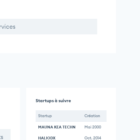
rvices
Startups à suivre
Startup
Création
MAUNA KEA TECHN
Mai 2000
ts
HALIODX
Oct. 2014