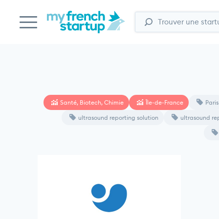
Santé, Biotech, Chimie
Île-de-France
Paris
ultrasound reporting solution
ultrasound re