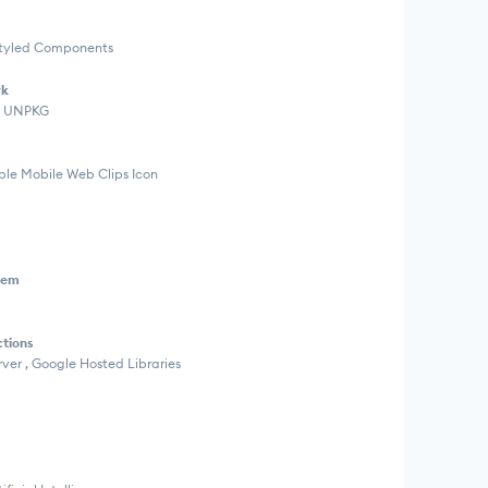
Styled Components
rk
 , UNPKG
ple Mobile Web Clips Icon
tem
ctions
erver , Google Hosted Libraries