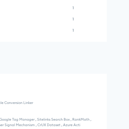
1
1
1
gle Conversion Linker
 Google Tag Manager , Sitelinks Search Box , RankMath ,
User Signal Mechanism , CrUX Dataset , Azure Acti