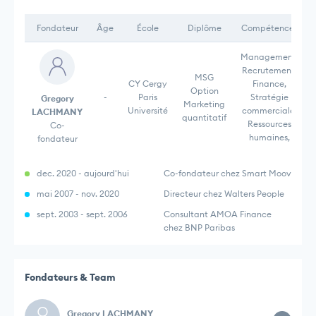
Fondateur
Âge
École
Diplôme
Compétences
Management,
Recrutement,
MSG
CY Cergy
Finance,
Option
-
Paris
Stratégie
Gregory
Marketing
Université
commerciale,
LACHMANY
quantitatif
Ressources
Co-
humaines,
fondateur
dec. 2020 - aujourd'hui
Co-fondateur chez Smart Moov
mai 2007 - nov. 2020
Directeur chez Walters People
sept. 2003 - sept. 2006
Consultant AMOA Finance
chez BNP Paribas
Fondateurs & Team
Gregory LACHMANY