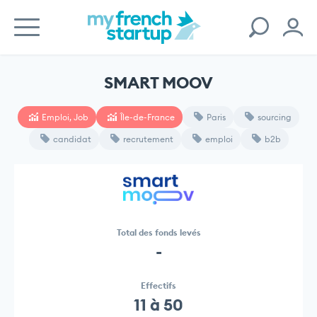
SMART MOOV
Emploi, Job
Île-de-France
Paris
sourcing
candidat
recrutement
emploi
b2b
Total des fonds levés
-
Effectifs
11 à 50