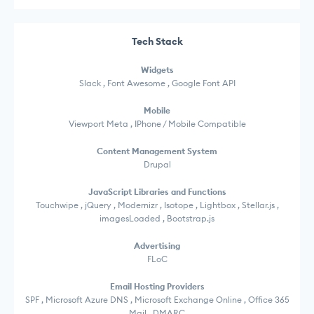
Tech Stack
Widgets
Slack , Font Awesome , Google Font API
Mobile
Viewport Meta , IPhone / Mobile Compatible
Content Management System
Drupal
JavaScript Libraries and Functions
Touchwipe , jQuery , Modernizr , Isotope , Lightbox , Stellar.js ,
imagesLoaded , Bootstrap.js
Advertising
FLoC
Email Hosting Providers
SPF , Microsoft Azure DNS , Microsoft Exchange Online , Office 365
Mail , DMARC