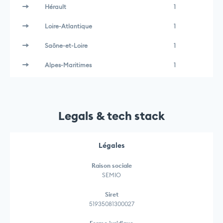
Hérault
1
Loire-Atlantique
1
Saône-et-Loire
1
Alpes-Maritimes
1
Legals & tech stack
Légales
Raison sociale
SEMIO
Siret
51935081300027