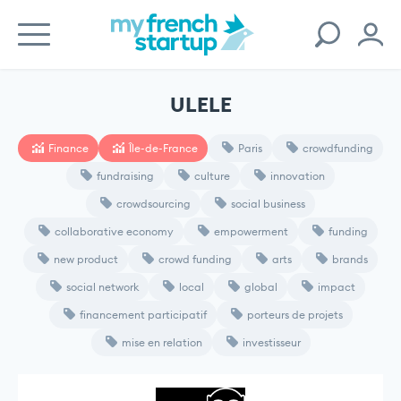
ULELE
Finance
Île-de-France
Paris
crowdfunding
fundraising
culture
innovation
crowdsourcing
social business
collaborative economy
empowerment
funding
new product
crowd funding
arts
brands
social network
local
global
impact
financement participatif
porteurs de projets
mise en relation
investisseur