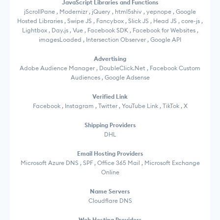
JavaScript Libraries and Functions
jScrollPane , Modernizr , jQuery , html5shiv , yepnope , Google
Hosted Libraries , Swipe JS , Fancybox , Slick JS , Head JS , core-js ,
Lightbox , Day.js , Vue , Facebook SDK , Facebook for Websites ,
imagesLoaded , Intersection Observer , Google API
Advertising
Adobe Audience Manager , DoubleClick.Net , Facebook Custom
Audiences , Google Adsense
Verified Link
Facebook , Instagram , Twitter , YouTube Link , TikTok , X
Shipping Providers
DHL
Email Hosting Providers
Microsoft Azure DNS , SPF , Office 365 Mail , Microsoft Exchange
Online
Name Servers
Cloudflare DNS
Web Hosting Providers