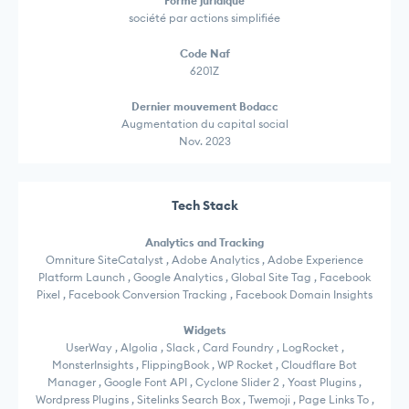
Forme juridique
société par actions simplifiée
Code Naf
6201Z
Dernier mouvement Bodacc
Augmentation du capital social
Nov. 2023
Tech Stack
Analytics and Tracking
Omniture SiteCatalyst , Adobe Analytics , Adobe Experience
Platform Launch , Google Analytics , Global Site Tag , Facebook
Pixel , Facebook Conversion Tracking , Facebook Domain Insights
Widgets
UserWay , Algolia , Slack , Card Foundry , LogRocket ,
MonsterInsights , FlippingBook , WP Rocket , Cloudflare Bot
Manager , Google Font API , Cyclone Slider 2 , Yoast Plugins ,
Wordpress Plugins , Sitelinks Search Box , Twemoji , Page Links To ,