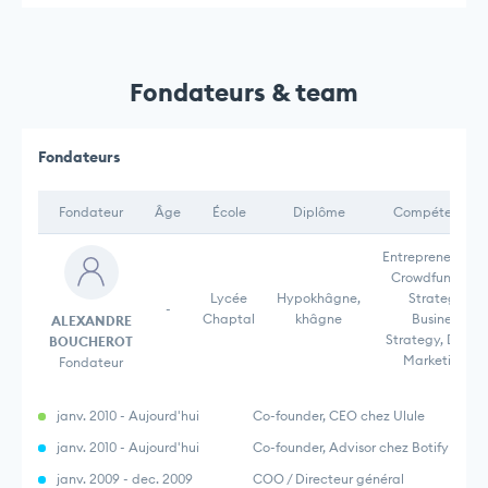
Fondateurs & team
Fondateurs
Fondateur
Âge
École
Diplôme
Compétences
Entrepreneurship
Crowdfunding,
Lycée
Hypokhâgne,
Strategy,
-
Chaptal
khâgne
Business
ALEXANDRE
Strategy, Digita
BOUCHEROT
Marketing,
Fondateur
janv. 2010 - Aujourd'hui
Co-founder, CEO chez Ulule
janv. 2010 - Aujourd'hui
Co-founder, Advisor chez Botify
janv. 2009 - dec. 2009
COO / Directeur général