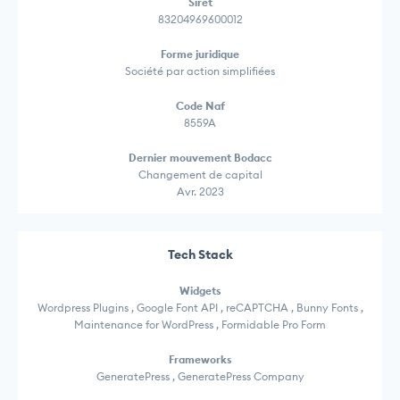
Siret
83204969600012
Forme juridique
Société par action simplifiées
Code Naf
8559A
Dernier mouvement Bodacc
Changement de capital
Avr. 2023
Tech Stack
Widgets
Wordpress Plugins , Google Font API , reCAPTCHA , Bunny Fonts ,
Maintenance for WordPress , Formidable Pro Form
Frameworks
GeneratePress , GeneratePress Company