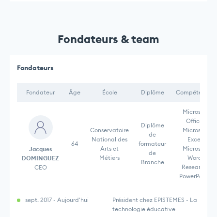
Fondateurs & team
Fondateurs
Fondateur
Âge
École
Diplôme
Compétences
Microsoft
Office,
Diplôme
Conservatoire
Microsoft
de
National des
Excel,
64
formateur
Arts et
Microsoft
Jacques
de
Métiers
Word,
DOMINGUEZ
Branche
Research,
CEO
PowerPoint,
sept. 2017 - Aujourd'hui
Président chez EPISTEMES - La
technologie éducative