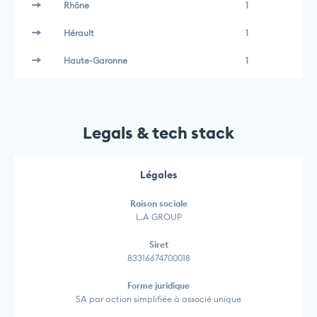
Rhône
1
Hérault
1
Haute-Garonne
1
Legals & tech stack
Légales
Raison sociale
L.A GROUP
Siret
83316674700018
Forme juridique
SA par action simplifiée à associé unique