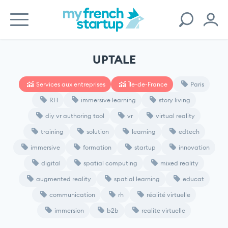
UPTALE
Services aux entreprises
Île-de-France
Paris
RH
immersive learning
story living
diy vr authoring tool
vr
virtual reality
training
solution
learning
edtech
immersive
formation
startup
innovation
digital
spatial computing
mixed reality
augmented reality
spatial learning
educat
communication
rh
réalité virtuelle
immersion
b2b
realite virtuelle