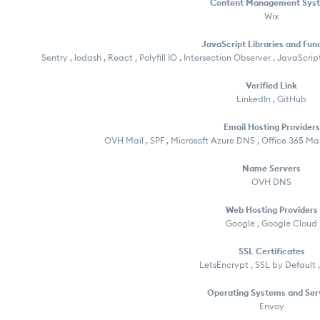
Content Management Sys
Wix
JavaScript Libraries and Fun
Sentry , lodash , React , Polyfill IO , Intersection Observer , JavaScrip
Verified Link
LinkedIn , GitHub
Email Hosting Providers
OVH Mail , SPF , Microsoft Azure DNS , Office 365 Ma
Name Servers
OVH DNS
Web Hosting Providers
Google , Google Cloud
SSL Certificates
LetsEncrypt , SSL by Default 
Operating Systems and Ser
Envoy