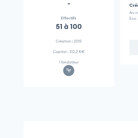
-
Créa
Au c
Effectifs
Eco. 
51 à 100
Création : 2015
Capital : 312,2 K€
1 fondateur