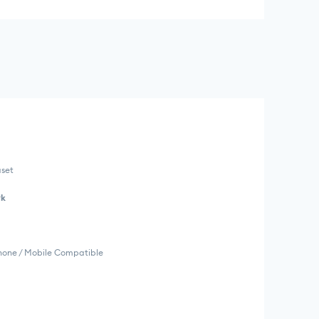
aset
rk
Phone / Mobile Compatible