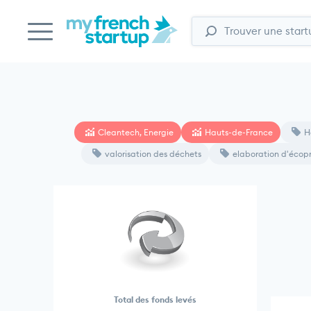
Cleantech, Energie
Hauts-de-France
H
valorisation des déchets
elaboration d'écop
Total des fonds levés