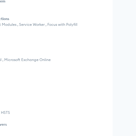
tem
ctions
t Modules , Service Worker , Focus with Polyfill
il , Microsoft Exchange Online
, HSTS
vers