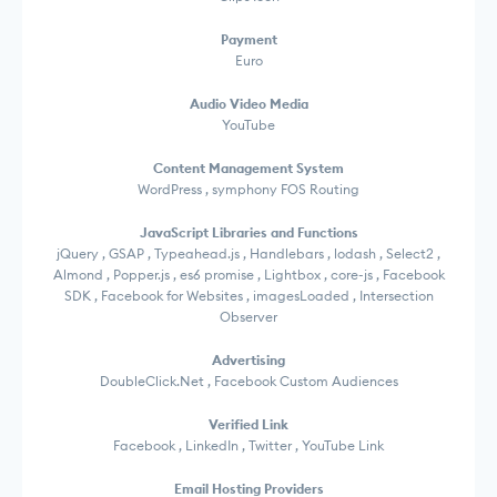
Payment
Euro
Audio Video Media
YouTube
Content Management System
WordPress , symphony FOS Routing
JavaScript Libraries and Functions
jQuery , GSAP , Typeahead.js , Handlebars , lodash , Select2 ,
Almond , Popper.js , es6 promise , Lightbox , core-js , Facebook
SDK , Facebook for Websites , imagesLoaded , Intersection
Observer
Advertising
DoubleClick.Net , Facebook Custom Audiences
Verified Link
Facebook , LinkedIn , Twitter , YouTube Link
Email Hosting Providers