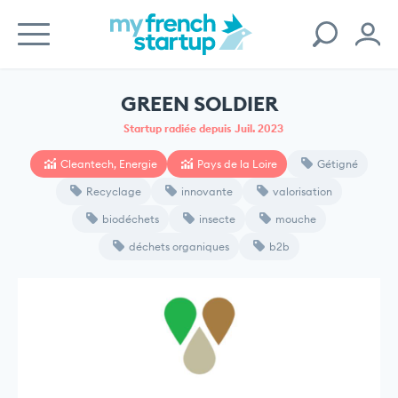
GREEN SOLDIER
Startup radiée depuis Juil. 2023
Cleantech, Energie
Pays de la Loire
Gétigné
Recyclage
innovante
valorisation
biodéchets
insecte
mouche
déchets organiques
b2b