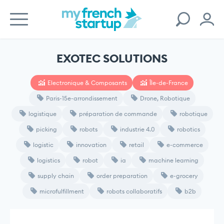
EXOTEC SOLUTIONS
Electronique & Composants
Île-de-France
Paris-15e-arrondissement
Drone, Robotique
logistique
préparation de commande
robotique
picking
robots
industrie 4.0
robotics
logistic
innovation
retail
e-commerce
logistics
robot
ia
machine learning
supply chain
order preparation
e-grocery
microfulfillment
robots collaboratifs
b2b