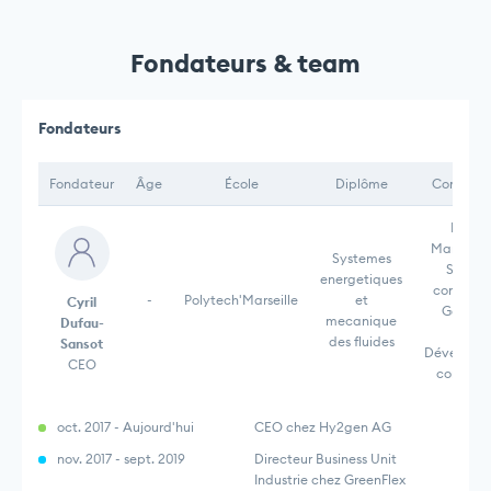
Fondateurs & team
Fondateurs
Fondateur
Âge
École
Diplôme
Compéte
Énergi
Managem
Systemes
Straté
energetiques
commerci
-
Polytech'Marseille
et
Cyril
Gestion
mecanique
Dufau-
projet
des fluides
Sansot
Développ
CEO
commerc
oct. 2017 - Aujourd'hui
CEO chez Hy2gen AG
nov. 2017 - sept. 2019
Directeur Business Unit
Industrie chez GreenFlex