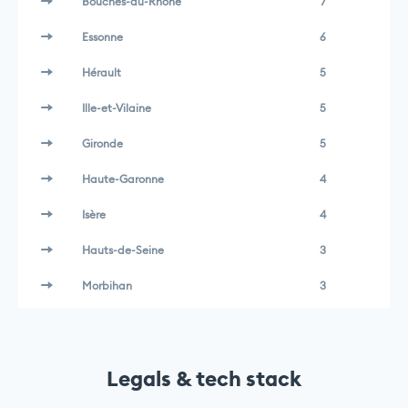
Bouches-du-Rhône
7
Essonne
6
Hérault
5
Ille-et-Vilaine
5
Gironde
5
Haute-Garonne
4
Isère
4
Hauts-de-Seine
3
Morbihan
3
Legals & tech stack