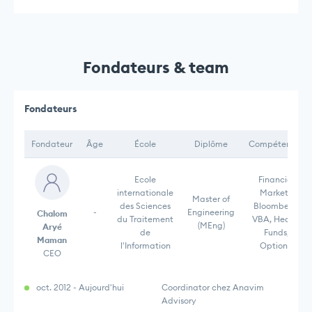
Fondateurs & team
Fondateurs
Fondateur
Âge
École
Diplôme
Compétences
Ecole
Financial
internationale
Markets,
Master of
des Sciences
Bloomberg,
-
Engineering
Chalom
du Traitement
VBA, Hedge
(MEng)
Aryé
de
Funds,
Maman
l'Information
Options,
CEO
oct. 2012 - Aujourd'hui
Coordinator chez Anavim
Advisory