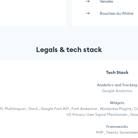
Vendée
Bouches-du-Rhône
Legals & tech stack
Tech Stack
Analytics and Tracking
Google Analytics
Widgets
 Multilingual , Slack , Google Font API , Font Awesome , Wordpress Plugins , C
US Privacy User Signal Mechanism , Go
Frameworks
PHP , Twenty Seventee