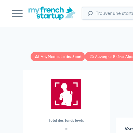
Art, Media, Loisirs, Sport
Auvergne-Rhône-Alpe
Total des fonds levés
-
Votr