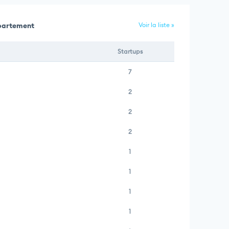
épartement
Voir la liste »
Startups
7
2
2
2
1
1
1
1