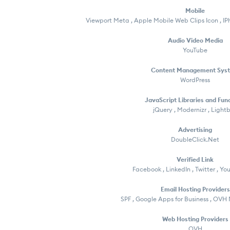
Mobile
Viewport Meta , Apple Mobile Web Clips Icon , I
Audio Video Media
YouTube
Content Management Sys
WordPress
JavaScript Libraries and Fun
jQuery , Modernizr , Light
Advertising
DoubleClick.Net
Verified Link
Facebook , LinkedIn , Twitter , Yo
Email Hosting Providers
SPF , Google Apps for Business , OV
Web Hosting Providers
OVH