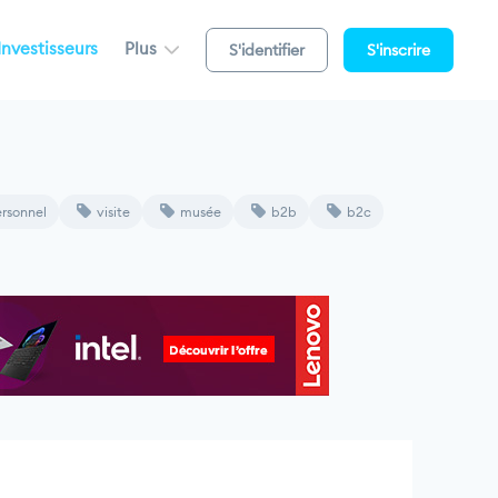
Investisseurs
Plus
S'identifier
S'inscrire
rsonnel
visite
musée
b2b
b2c