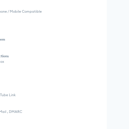
Phone / Mobile Compatible
tem
ctions
box
uTube Link
H Mail , DMARC