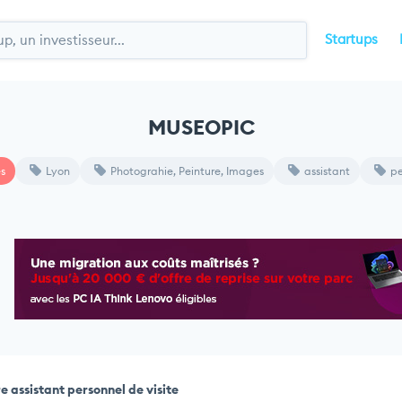
Startups
MUSEOPIC
s
Lyon
Photograhie, Peinture, Images
assistant
pe
e assistant personnel de visite