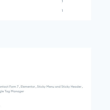
1
1
ontact Form 7 , Elementor , Sticky Menu and Sticky Header ,
ogle Tag Manager
n