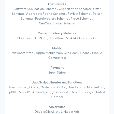
Frameworks
SoftwareApplication Schema , Organization Schema , Offer
Schema , AggregateRating Schema , Review Schema , Person
Schema , PostalAddress Schema , Place Schema ,
GeoCoordinates Schema
Content Delivery Network
CloudFront , CDN JS , Cloudflare JS , AJAX Libraries API
Mobile
Viewport Meta , Apple Mobile Web Clips Icon , IPhone / Mobile
Compatible
Payment
Euro , Stripe
JavaScript Libraries and Functions
touchSwipe , jQuery , Modernizr , GSAP , Handlebars , Moment JS ,
jsPDF , Select2 , Almond , imagesLoaded , Slick JS , Google Hosted
Libraries
Advertising
DoubleClick.Net , LinkedIn Ads