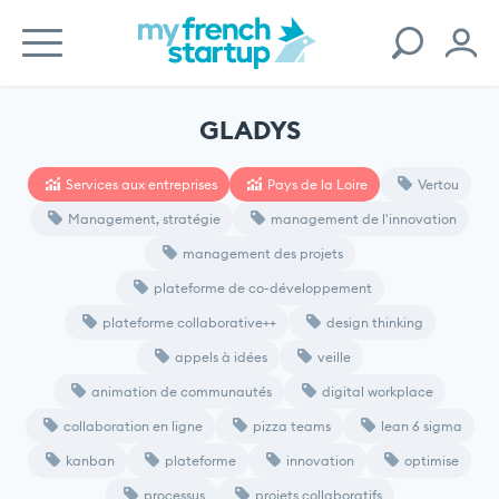
GLADYS
Services aux entreprises
Pays de la Loire
Vertou
Management, stratégie
management de l'innovation
management des projets
plateforme de co-développement
plateforme collaborative++
design thinking
appels à idées
veille
animation de communautés
digital workplace
collaboration en ligne
pizza teams
lean 6 sigma
kanban
plateforme
innovation
optimise
processus
projets collaboratifs