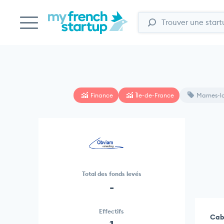
Finance
Île-de-France
Marnes-l
Total des fonds levés
-
Effectifs
Cabi