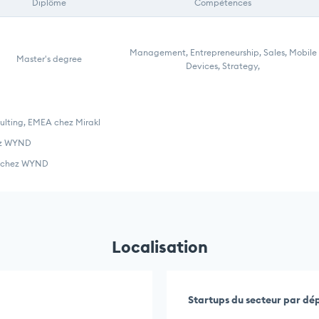
Diplôme
Compétences
Management, Entrepreneurship, Sales, Mobile
Master's degree
Devices, Strategy,
ulting, EMEA chez Mirakl
ez WYND
or chez WYND
Localisation
Startups du secteur par d