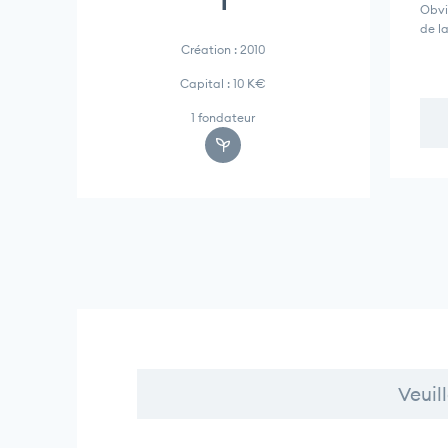
1
Obvi
de l
Création : 2010
Capital : 10 K€
1 fondateur
Veuil