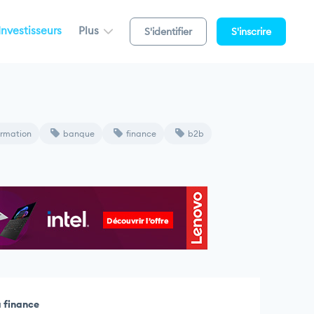
Investisseurs
Plus
S'identifier
S'inscrire
ormation
banque
finance
b2b
a finance