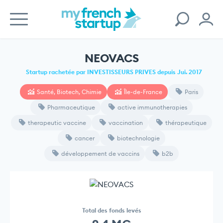
NEOVACS
Startup rachetée par INVESTISSEURS PRIVES depuis Jui. 2017
Santé, Biotech, Chimie
Île-de-France
Paris
Pharmaceutique
active immunotherapies
therapeutic vaccine
vaccination
thérapeutique
cancer
biotechnologie
développement de vaccins
b2b
Total des fonds levés