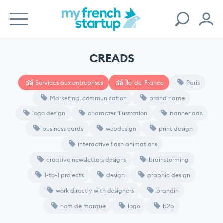
CREADS
Services aux entreprises
Île-de-France
Paris
Marketing, communication
brand name
logo design
character illustration
banner ads
business cards
webdesign
print design
interactive flash animations
creative newsletters designs
brainstorming
1-to-1 projects
design
graphic design
work directly with designers
brandin
nom de marque
logo
b2b