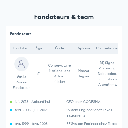
Fondateurs & team
Fondateurs
Fondateur
Âge
École
Diplôme
Compétences
RF, Signal
Conservatoire
Processing,
National des
Master
51
Debugging,
Arts et
degree
Vasile
Simulations,
Métiers
Zoicas
Algorithms,
Fondateur
juil. 2013 - Aujourd'hui
CEO chez CODESNA
fevr. 2008 - juil. 2013
System Engineer chez Texas
Instruments
avr. 1999 - fevr. 2008
RF System Engineer chez Texas