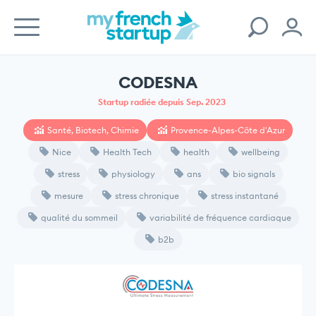
CODESNA
Startup radiée depuis Sep. 2023
Santé, Biotech, Chimie
Provence-Alpes-Côte d'Azur
Nice
Health Tech
health
wellbeing
stress
physiology
ans
bio signals
mesure
stress chronique
stress instantané
qualité du sommeil
variabilité de fréquence cardiaque
b2b