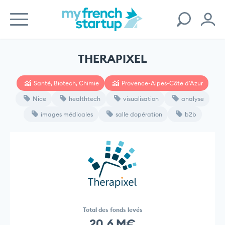
THERAPIXEL
Santé, Biotech, Chimie
Provence-Alpes-Côte d'Azur
Nice
healthtech
visualisation
analyse
images médicales
salle dopération
b2b
Total des fonds levés
20,6 M€