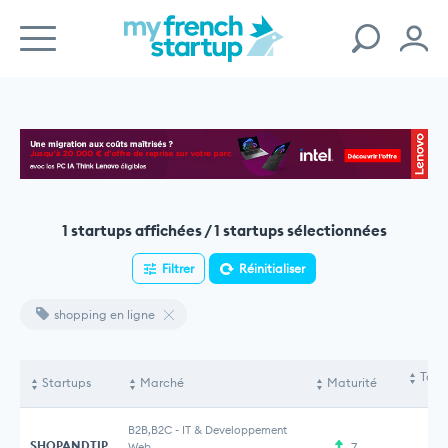
1 startups affichées / 1 startups sélectionnées
Filtrer
Réinitialiser
shopping en ligne
Tota
Startups
Marché
Maturité
le
B2B,B2C
-
IT & Developpement
SHOPANDTIP
Web
7