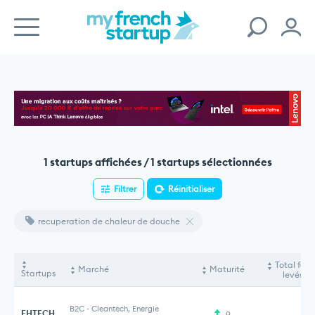
1 startups affichées / 1 startups sélectionnées
Filtrer
Réinitialiser
recuperation de chaleur de douche
Total fon
Marché
Maturité
Startups
levés
B2C
-
Cleantech, Energie
EHTECH
9