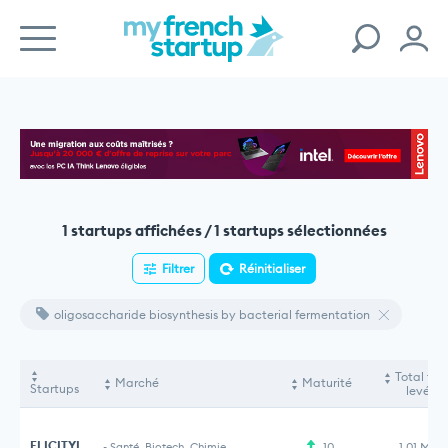
1 startups affichées / 1 startups sélectionnées
Filtrer
Réinitialiser
oligosaccharide biosynthesis by bacterial fermentation
Total fon
Marché
Maturité
Startups
levés
ELICITYL
-
Santé, Biotech, Chimie
10
1,01 M€