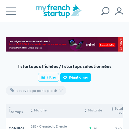
1 startups affichées / 1 startups sélectionnées
Filtrer
Réinitialiser
le recyclage par le plaisir
Total fo
Marché
Maturité
Startups
levés
B2B
-
Cleantech, Energie
CANIBAL
10
7,60 M€