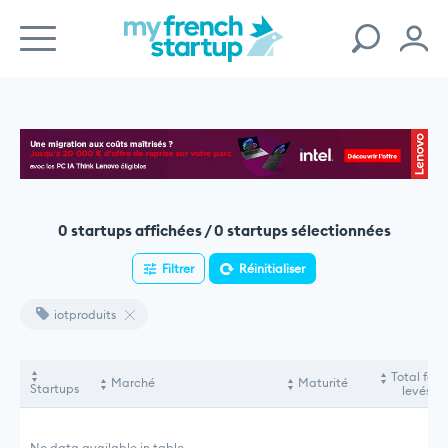
0 startups affichées / 0 startups sélectionnées
Filtrer
Réinitialiser
iotproduits
Total fon
Marché
Maturité
Startups
levés
No data available in table